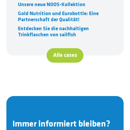
Unsere neue NOOS-Kollektion
Gold Nutrition und Eurobottle: Eine
Partnerschaft der Qualität!
Entdecken Sie die nachhaltigen
Trinkflaschen von sailfish
Alle cases
Immer informiert bleiben?