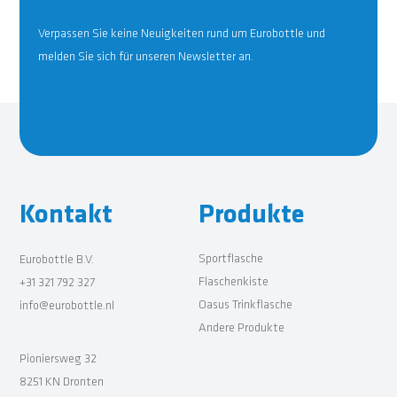
Verpassen Sie keine Neuigkeiten rund um Eurobottle und
melden Sie sich für unseren Newsletter an.
Kontakt
Produkte
Sportflasche
Eurobottle B.V.
Flaschenkiste
+31 321 792 327
Oasus Trinkflasche
info@eurobottle.nl
Andere Produkte
Pioniersweg 32
8251 KN Dronten