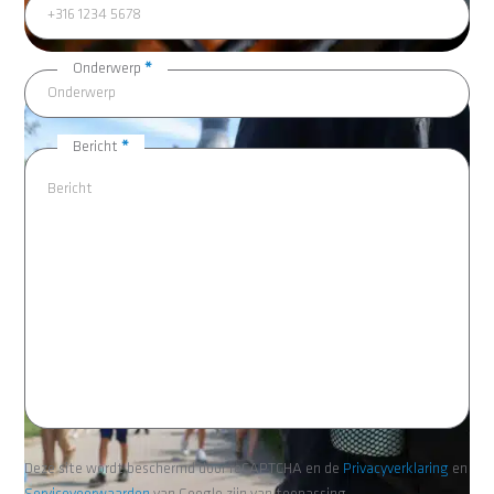
Onderwerp
*
Bericht
*
Deze site wordt beschermd door reCAPTCHA en de
Privacyverklaring
en