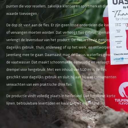
punten die voor resellers, zakelijke klanten en sportmerken direct
waarde toevoegen.
De dop zit vast aan de fles. Er zijn geen losse onderdelen die kwijtraken
of vervangen moeten worden. Dat verhoogt het gebruiksgemak en
verlengt de levensduur van het product. De fles is stevig genoeg voor
dagelijks gebruik, thuis, onderweg of op het werk, en ontworpen om
jarenlang mee te gaan. Daarnaast mag de Oasus waterfles gewoon in
de vaatwasser. Dat maakt schoonmaken eenvoudig en verlaagt de
drempel voor hergebruik. Met een inhoud van 500 ml is de fles
geschikt voor dagelijks gebruik en sluit hij aan bij wat consumenten
verwachten van een praktische drinkfles.
De productie vindt volledig plaats in Nederland. Dat betekent korte
lijnen, betrouwbare levertijden en kwaliteit uit eigen land.