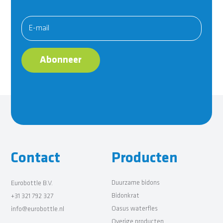
Abonneer
Contact
Producten
Duurzame bidons
Eurobottle B.V.
Bidonkrat
+31 321 792 327
Oasus waterfles
info@eurobottle.nl
Overige producten