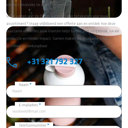
zonder concessies te doen aan kwaliteit.
Wil je weten wat de Oasus waterfles kan betekenen voor jouw
assortiment? Vraag vrijblijvend een offerte aan en ontdek hoe deze
duurzame waterfles jouw klanten helpt kiezen voor hergebruik, lokale
productie en minder impact. Samen maken we duurzame keuzes
zichtbaar en verkoopbaar.
+31 321 792 327
Contactformulier
Naam
*
E-mailadres
*
Telefoonnummer
*