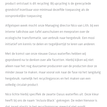
product ontstaat is dit recycling. Bij upcycling is de gerecyclede
grondstof inzetbaar voor minimaal dezelfde toepassing als de
oorspronkelijke toepassing.
Afgelopen week mocht onze Managing director Nico van Lith, bij een
interne talkshow aan tafel aanschuiven en meepraten over de
ecologische transformatie, van verbruik naar hergebruik. Een mooi
initiatief om kennis te delen en tegelijkertijd te leren van anderen.
Met de komst van onze nieuwe Oasus waterfles hebben wij
geprobeerd na te denken over alle facetten. Hierbij kijken wij niet
alleen naar het nog duurzamer produceren van de producten door ze
minder zwaar te maken, maar vooral ook naar de fase ná het langdurig
hergebruik, namelijk het recyclingproces en het maken van een
volledig circulair product.
Nico lichte hierbij specifiek de zwarte Oasus waterfles uit. Deze kleur
heeft bij ons de naam “Inclusiv Black” gekregen. De reden hiervoor is
dat zwart plastic in het recyclingproces meestal niet wordt