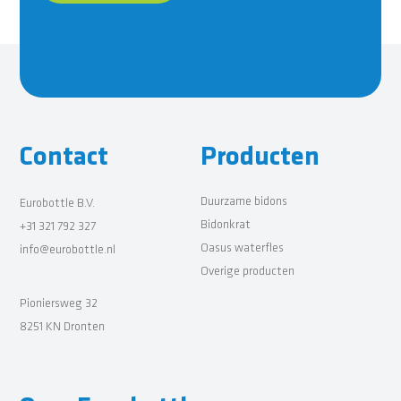
Contact
Producten
Duurzame bidons
Eurobottle B.V.
Bidonkrat
+31 321 792 327
Oasus waterfles
info@eurobottle.nl
Overige producten
Pioniersweg 32
8251 KN Dronten