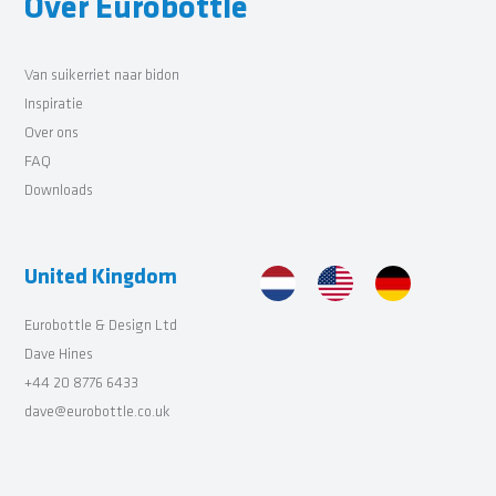
Over Eurobottle
Van suikerriet naar bidon
Inspiratie
Over ons
FAQ
Downloads
United Kingdom
Eurobottle & Design Ltd
Dave Hines
+44 20 8776 6433
dave@eurobottle.co.uk